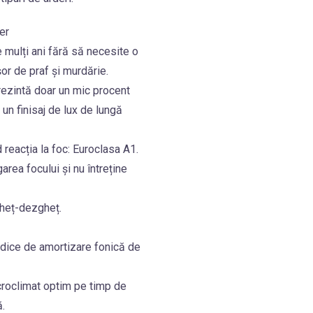
er
 mulți ani fără să necesite o
or de praf și murdărie.
prezintă doar un mic procent
e un finisaj de lux de lungă
 reacția la foc: Euroclasa A1.
rea focului și nu întreține
gheț-dezgheț.
(indice de amortizare fonică de
croclimat optim pe timp de
ă.