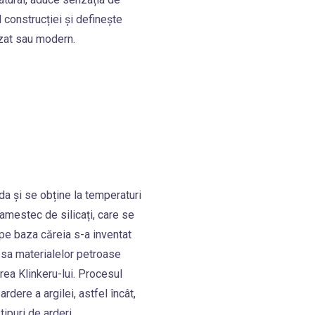
 construcției și definește
chizat sau modern.
nda și se obține la temperaturi
amestec de silicați, care se
 pe baza căreia s-a inventat
psa materialelor petroase
area Klinkeru-lui. Procesul
rdere a argilei, astfel încât,
ipuri de arderi.