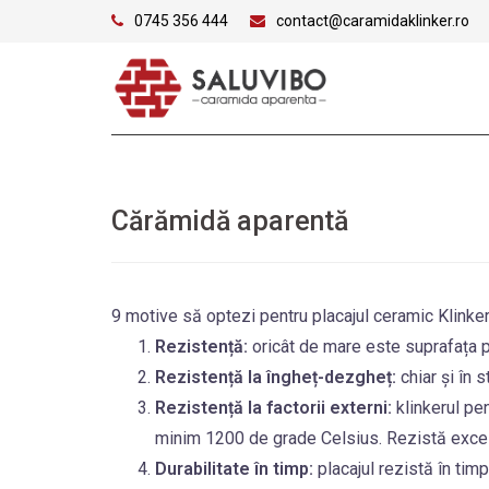
Skip
0745 356 444
contact@caramidaklinker.ro
to
content
Cărămidă aparentă
9 motive să optezi pentru placajul ceramic Klinke
Rezistență:
oricât de mare este suprafața p
Rezistență la îngheț-dezgheț:
chiar și în 
Rezistență la factorii externi:
klinkerul pe
minim 1200 de grade Celsius. Rezistă excelent
Durabilitate în timp:
placajul rezistă în timp