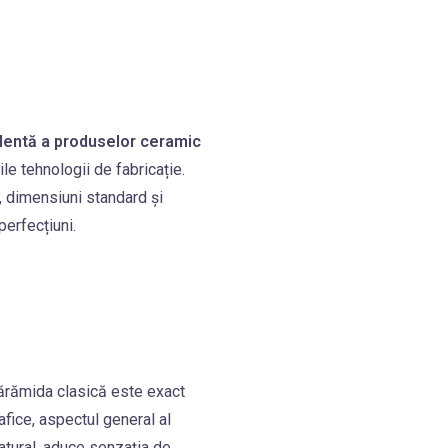
lentă a produselor ceramic
e tehnologii de fabricație.
d, dimensiuni standard și
perfecțiuni.
 cărămida clasică este exact
rafice, aspectul general al
atural, aduce senzația de