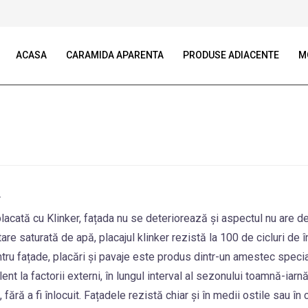
ACASA
CARAMIDA APARENTA
PRODUSE ADIACENTE
M
r
lacată cu Klinker, fațada nu se deteriorează și aspectul nu are de
stare saturată de apă, placajul klinker rezistă la 100 de cicluri de
ntru fațade, placări și pavaje este produs dintr-un amestec speci
 la factorii externi, în lungul interval al sezonului toamnă-iarnă
, fără a fi înlocuit. Fațadele rezistă chiar și în medii ostile sau 