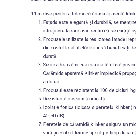
11 motive pentru a folosi cărămida aparentă klink
Fațada este elegantă și durabilă, se menține
întreținere laborioasă pentru că se curăță uș
Produsele utilizate la realizarea fațadei re
din costul total al clădirii, însă beneficiați d
durată.
Se încadrează în cea mai înaltă clasă privind
Cărămida aparentă Klinker împiedică propaga
arderea.
Produsul este rezistent la 100 de cicluri în
Rezistență mecanică ridicată.
Izolație fonică ridicată a peretelui klinker 
40-50 dB).
Peretele de cărămidă klinker asigură un mi
vară și confort termic sporit pe timp de iarn