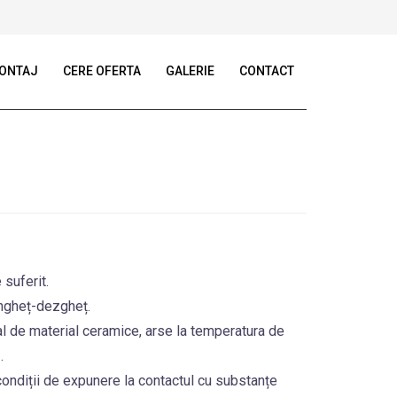
ONTAJ
CERE OFERTA
GALERIE
CONTACT
 suferit.
 îngheț-dezgheț.
al de material ceramice, arse la temperatura de
.
în condiții de expunere la contactul cu substanțe