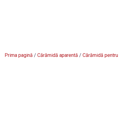
Prima pagină
/
Cărămidă aparentă
/
Cărămidă pentru
placat
/
Antichizată
/
HF
/ HF02 Bengali sunrise
← PREVIOUS
NEXT →