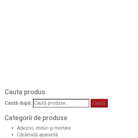
HF05 Asuan – Brick street
LF15 Another brick
RF01 Natural – Ruby red
← PREVIOUS
NEXT →
Cauta produs
Caută după:
Caută
Categorii de produse
Adezivi, chituri și mortare
Cărămidă aparentă