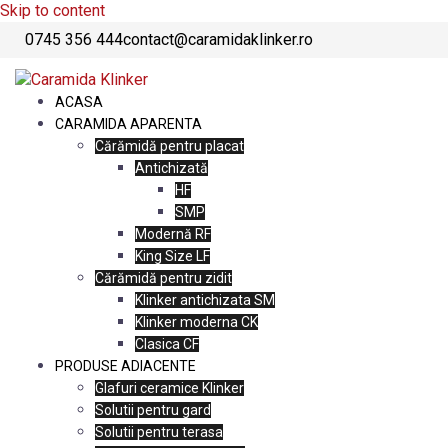
Skip to content
0745 356 444
contact@caramidaklinker.ro
ACASA
CARAMIDA APARENTA
Cărămidă pentru placat
Antichizată
HF
SMP
Modernă RF
King Size LF
Cărămidă pentru zidit
Klinker antichizata SM
Klinker moderna CK
Clasica CF
PRODUSE ADIACENTE
Glafuri ceramice Klinker
Solutii pentru gard
Solutii pentru terasa