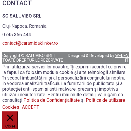
CONTACT
SC SALUVIBO SRL
Cluj-Napoca, Romania
0745 356 444
contact@caramidaklinker.ro
Copyright © SALUVIBO SRL |
Designed & Developed by
WEDEV
TOATE DREPTURILE REZERVATE
IT
Prin utilizarea serviciilor noastre, îți exprimi acordul cu privire
la faptul că folosim module cookie și alte tehnologii similare
în scopul îmbunătățirii și al personalizării conținutului nostru,
în vederea analizării traficului, a furnizării de publicitate și a
protecției anti-spam și anti-malware, precum și împotriva
utilizării neautorizate. Pentru mai multe detalii, vă rugăm să
consultați
Politica de Confidențialitate
și
Politica de utilizare
Cookies
ACCEPT
Close