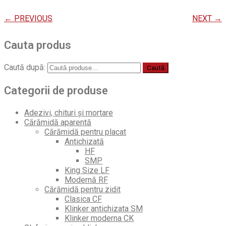
← PREVIOUS
NEXT →
Cauta produs
Caută după:
Caută
Categorii de produse
Adezivi, chituri și mortare
Cărămidă aparentă
Cărămidă pentru placat
Antichizată
HF
SMP
King Size LF
Modernă RF
Cărămidă pentru zidit
Clasica CF
Klinker antichizata SM
Klinker moderna CK