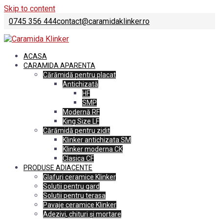
Skip to content
0745 356 444
contact@caramidaklinker.ro
ACASA
CARAMIDA APARENTA
Cărămidă pentru placat
Antichizată
HF
SMP
Modernă RF
King Size LF
Cărămidă pentru zidit
Klinker antichizata SM
Klinker moderna CK
Clasica CF
PRODUSE ADIACENTE
Glafuri ceramice Klinker
Solutii pentru gard
Solutii pentru terasa
Pavaje ceramice Klinker
Adezivi, chituri și mortare