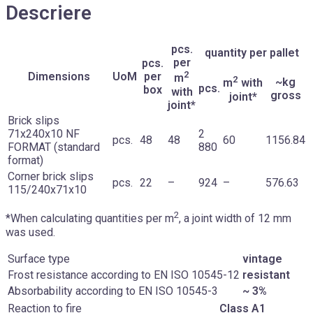
Descriere
pcs.
quantity per pallet
per
pcs.
2
Dimensions
UoM
per
m
2
~kg
m
with
pcs.
box
with
gross
joint*
joint*
Brick slips
71x240x10 NF
2
pcs.
48
48
60
1156.84
FORMAT (standard
880
format)
Corner brick slips
pcs.
22
–
924
–
576.63
115/240x71x10
2
*When calculating quantities per m
, a joint width of 12 mm
was used.
Surface type
vintage
Frost resistance according to EN ISO 10545-12
resistant
Absorbability according to EN ISO 10545-3
~ 3%
Reaction to fire
Class A1