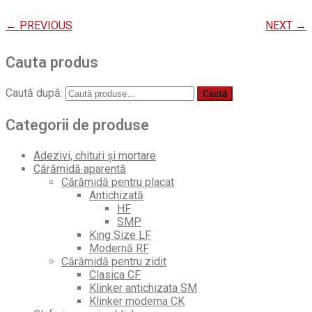
← PREVIOUS
NEXT →
Cauta produs
Caută după:
Caută
Categorii de produse
Adezivi, chituri și mortare
Cărămidă aparentă
Cărămidă pentru placat
Antichizată
HF
SMP
King Size LF
Modernă RF
Cărămidă pentru zidit
Clasica CF
Klinker antichizata SM
Klinker moderna CK