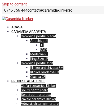
Skip to content
0745 356 444
contact@caramidaklinker.ro
ACASA
CARAMIDA APARENTA
Cărămidă pentru placat
Antichizată
HF
SMP
Modernă RF
King Size LF
Cărămidă pentru zidit
Klinker antichizata SM
Klinker moderna CK
Clasica CF
PRODUSE ADIACENTE
Glafuri ceramice Klinker
Solutii pentru gard
Solutii pentru terasa
Pavaje ceramice Klinker
Adezivi, chituri și mortare