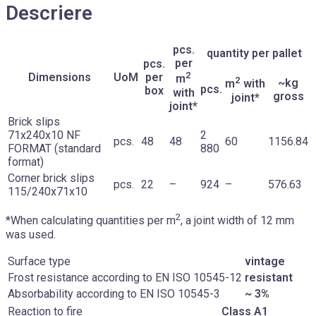
Descriere
pcs.
quantity per pallet
per
pcs.
2
Dimensions
UoM
per
m
2
~kg
m
with
pcs.
box
with
gross
joint*
joint*
Brick slips
71x240x10 NF
2
pcs.
48
48
60
1156.84
FORMAT (standard
880
format)
Corner brick slips
pcs.
22
–
924
–
576.63
115/240x71x10
2
*When calculating quantities per m
, a joint width of 12 mm
was used.
Surface type
vintage
Frost resistance according to EN ISO 10545-12
resistant
Absorbability according to EN ISO 10545-3
~ 3%
Reaction to fire
Class A1