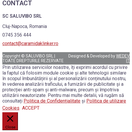
CONTACT
SC SALUVIBO SRL
Cluj-Napoca, Romania
0745 356 444
contact@caramidaklinker.ro
Copyright © SALUVIBO SRL |
Designed & Developed by
WEDEV
TOATE DREPTURILE REZERVATE
IT
Prin utilizarea serviciilor noastre, îți exprimi acordul cu privire
la faptul că folosim module cookie și alte tehnologii similare
în scopul îmbunătățirii și al personalizării conținutului nostru,
în vederea analizării traficului, a furnizării de publicitate și a
protecției anti-spam și anti-malware, precum și împotriva
utilizării neautorizate. Pentru mai multe detalii, vă rugăm să
consultați
Politica de Confidențialitate
și
Politica de utilizare
Cookies
ACCEPT
Close